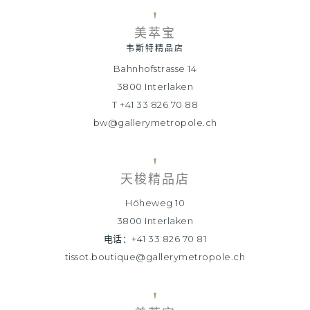
美萃宝
韦斯特精品店
Bahnhofstrasse 14
3800 Interlaken
T +41 33 826 70 88
bw@gallerymetropole.ch
天梭精品店
Höheweg 10
3800 Interlaken
电话：+41 33 826 70 81
tissot.boutique@gallerymetropole.ch