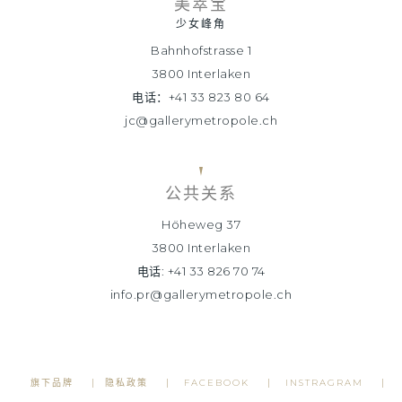
美萃宝
少女峰角
Bahnhofstrasse 1
3800 Interlaken
电话：+41 33 823 80 64
jc@gallerymetropole.ch
公共关系
Höheweg 37
3800 Interlaken
电话: +41 33 826 70 74
info.pr@gallerymetropole.ch
旗下品牌
隐私政策
FACEBOOK
INSTRAGRAM