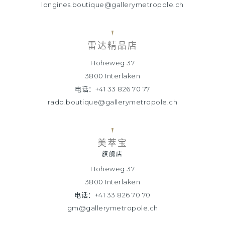
longines.boutique@gallerymetropole.ch
雷达精品店
Höheweg 37
3800 Interlaken
电话：+41 33 826 70 77
rado.boutique@gallerymetropole.ch
美萃宝
旗舰店
Höheweg 37
3800 Interlaken
电话：+41 33 826 70 70
gm@gallerymetropole.ch