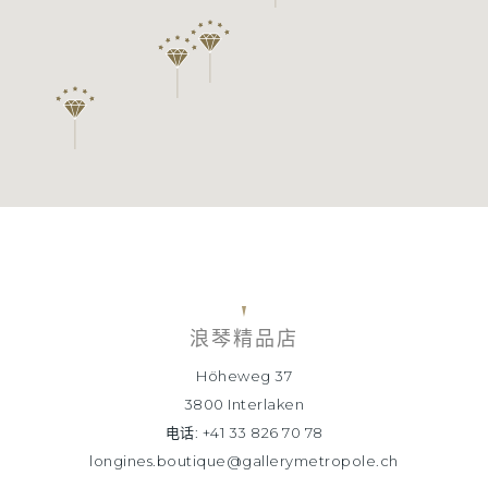
浪琴精品店
Höheweg 37
3800 Interlaken
电话: +41 33 826 70 78
longines.boutique@gallerymetropole.ch