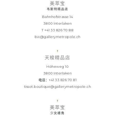
美萃宝
韦斯特精品店
Bahnhofstrasse 14
3800 Interlaken
T +41 33 826 70 88
bw@gallerymetropole.ch
天梭精品店
Höheweg 10
3800 Interlaken
电话：+41 33 826 70 81
tissot.boutique@gallerymetropole.ch
美萃宝
少女峰角