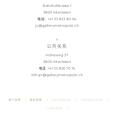
Bahnhofstrasse 1
3800 Interlaken
电话：+41 33 823 80 64
jc@gallerymetropole.ch
公共关系
Höheweg 37
3800 Interlaken
电话: +41 33 826 70 74
info.pr@gallerymetropole.ch
旗下品牌
隐私政策
FACEBOOK
INSTRAGRAM
LINKEDIN