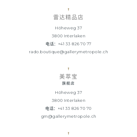
雷达精品店
Höheweg 37
3800 Interlaken
电话：+41 33 826 70 77
rado.boutique@gallerymetropole.ch
美萃宝
旗舰店
Höheweg 37
3800 Interlaken
电话：+41 33 826 70 70
gm@gallerymetropole.ch