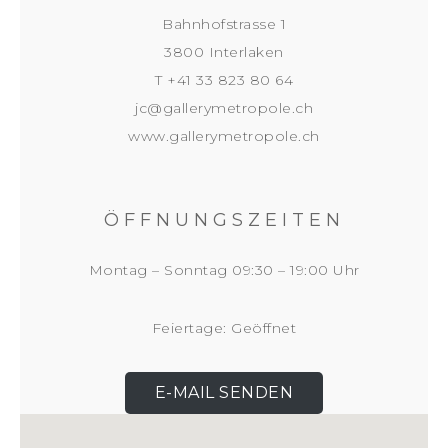
Bahnhofstrasse 1
3800 Interlaken
T +41 33 823 80 64
jc@gallerymetropole.ch
www.gallerymetropole.ch
ÖFFNUNGSZEITEN
Montag – Sonntag 09:30 – 19:00 Uhr
Feiertage: Geöffnet
E-MAIL SENDEN