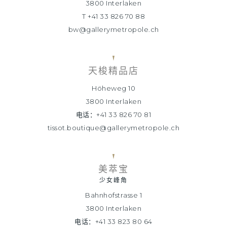
3800 Interlaken
T +41 33 826 70 88
bw@gallerymetropole.ch
天梭精品店
Höheweg 10
3800 Interlaken
电话：+41 33 826 70 81
tissot.boutique@gallerymetropole.ch
美萃宝
少女峰角
Bahnhofstrasse 1
3800 Interlaken
电话：+41 33 823 80 64