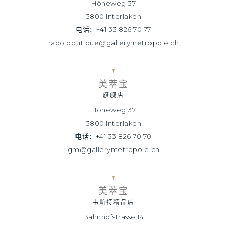
Höheweg 37
3800 Interlaken
电话：+41 33 826 70 77
rado.boutique@gallerymetropole.ch
美萃宝
旗舰店
Höheweg 37
3800 Interlaken
电话：+41 33 826 70 70
gm@gallerymetropole.ch
美萃宝
韦斯特精品店
Bahnhofstrasse 14