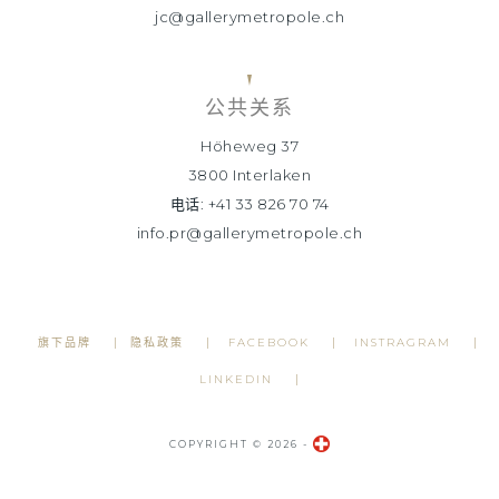
jc@gallerymetropole.ch
公共关系
Höheweg 37
3800 Interlaken
电话: +41 33 826 70 74
info.pr@gallerymetropole.ch
旗下品牌
隐私政策
FACEBOOK
INSTRAGRAM
LINKEDIN
COPYRIGHT © 2026 -