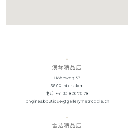
浪琴精品店
Höheweg 37
3800 Interlaken
电话: +41 33 826 70 78
longines.boutique@gallerymetropole.ch
雷达精品店